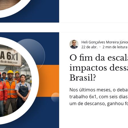
redes sociais e a inteligênci
muitas empresas continua
desalinhamentos e dificuld
liderança e equipes. Se co
no ambiente organizacional
A pergunta que fica é: por q
Heli Gonçalves Moreira Júnio
comunicar bem dentro
22 de abr.
2 min de leitura
O fim da escal
impactos des
Brasil?
Nos últimos meses, o debat
trabalho 6x1, com seis dia
um de descanso, ganhou fo
deixou de ser apenas uma p
ocupar o centro das discus
e sociais do país. Mas afin