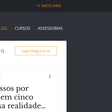
11 94072-0403
LOG
CURSOS
ASSESSORIAS
Login/Registre-se
r
ssos por
 em cinco
sa realidade