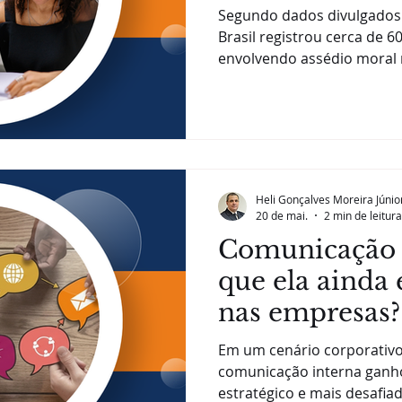
ensina às emp
Segundo dados divulgados p
Brasil registrou cerca de 6
envolvendo assédio moral 
número chama atenção nã
ações judiciais, mas porqu
transformação importante 
empresas e lideranças prec
psicossociais com a mesm
demais riscos ocupacionai
Heli Gonçalves Moreira Júnio
assédio moral foi tratad
20 de mai.
2 min de leitura
Comunicação I
que ela ainda 
nas empresas?
Em um cenário corporativo
comunicação interna gan
estratégico e mais desafia