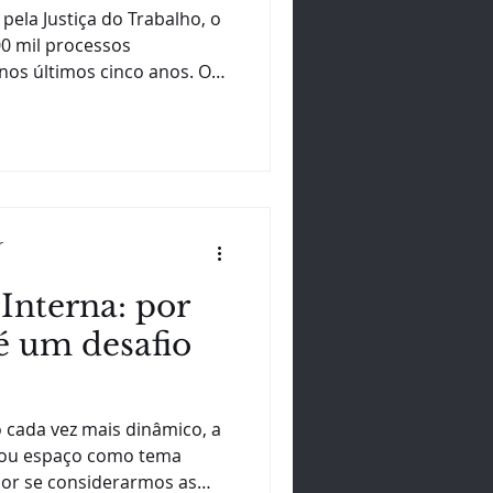
resas
ela Justiça do Trabalho, o
00 mil processos
nos últimos cinco anos. O
o apenas pelo volume de
e evidencia uma
nas relações de trabalho:
isam olhar para os riscos
a atenção dedicada aos
s. Durante muito tempo, o
r
o como um problema
nterna: por
é um desafio
 cada vez mais dinâmico, a
hou espaço como tema
dor se considerarmos as