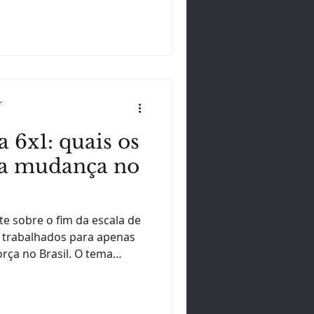
a artificial. Ainda assim,
m enfrentando ruídos,
ades nas relações entre
municar parece algo natural
 está longe de ser simples.
ue ainda é tão difícil se
r
a 6x1: quais os
sa mudança no
e sobre o fim da escala de
s trabalhados para apenas
rça no Brasil. O tema
auta sindical e passou a
sões políticas, econômicas
al, o que pode mudar na