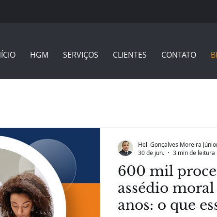
NÍCIO
HGM
SERVIÇOS
CLIENTES
CONTATO
B
Heli Gonçalves Moreira Júnio
30 de jun.
3 min de leitura
600 mil proce
assédio moral
anos: o que es