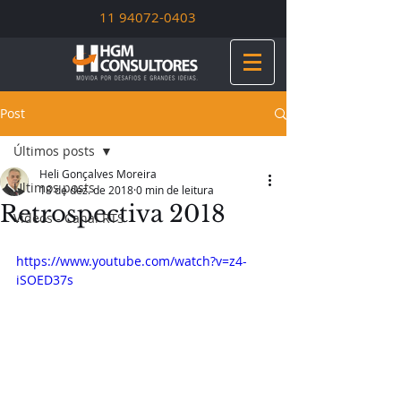
11 94072-0403
Post
Últimos posts
Heli Gonçalves Moreira
Últimos posts
18 de dez. de 2018
0 min de leitura
Retrospectiva 2018
Vídeos - Canal RTS
https://www.youtube.com/watch?v=z4-
iSOED37s